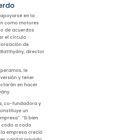
erdo
apoyarse en la
ción como motores
ipo de acuerdos
 el círculo
lorización de
 Batthyány, director
speramos, le
nversión y tener
yectarán en hacer
yány.
a, co-fundadora y
constituye un
mpresa”. “Si bien
ut codo a codo
 la empresa creció
aer capital privado