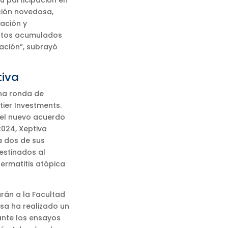
u participación en
ación novedosa,
ación y
ntos acumulados
ación”, subrayó
tiva
na ronda de
tier Investments.
 el nuevo acuerdo
2024, Xeptiva
a dos de sus
estinados al
dermatitis atópica
arán a la Facultad
esa ha realizado un
ante los ensayos