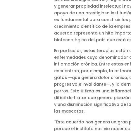
y generar propiedad intelectual n
apoyo de una prestigiosa instituci
es fundamental para construir los p
crecimiento científico de la empre
acuerdo representa un hito importa
biotecnológico del país que está en
En particular, estas terapias están
enfermedades cuyo denominador c
inflamación crónica. Entre estas e
encuentran, por ejemplo, la osteoart
gatos —que genera dolor crónico, 
progresivo e invalidante—, y la der
perros. Esta última es una inflamac
difícil de tratar que genera picazó
y una disminución significativa de l
las mascotas.
“Este acuerdo nos genera un gran p
porque el instituto nos vio nacer 