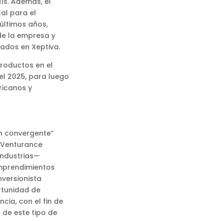
ís. Además, el
al para el
últimos años,
de la empresa y
vados en Xeptiva.
roductos en el
l 2025, para luego
ricanos y
n convergente”
y Venturance
industrias—
emprendimientos
nversionista
rtunidad de
cia, con el fin de
 de este tipo de