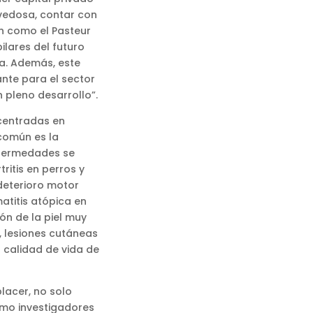
ovedosa, contar con
ón como el Pasteur
ilares del futuro
sa. Además, este
nte para el sector
 pleno desarrollo”.
 centradas en
omún es la
nfermedades se
ritis en perros y
deterioro motor
matitis atópica en
ión de la piel muy
n, lesiones cutáneas
a calidad de vida de
lacer, no solo
como investigadores