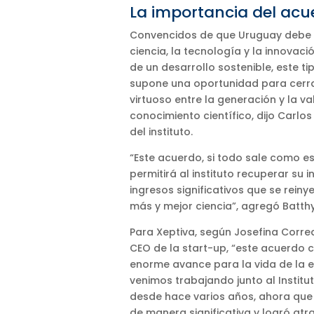
La importancia del acu
Convencidos de que Uruguay debe 
ciencia, la tecnología y la innova
de un desarrollo sostenible, este t
supone una oportunidad para cerrar
virtuoso entre la generación y la va
conocimiento científico, dijo Carlos
del instituto.
“Este acuerdo, si todo sale como e
permitirá al instituto recuperar su i
ingresos significativos que se rein
más y mejor ciencia”, agregó Batth
Para Xeptiva, según Josefina Corre
CEO de la start-up, “este acuerdo 
enorme avance para la vida de la e
venimos trabajando junto al Instit
desde hace varios años, ahora que
de manera significativa y logró atr