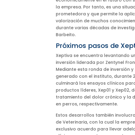
económicamente en el futuro con s
la empresa. Por tanto, es una situ
prometedora y que permite la aplic
valorización de muchos conocimie
durante varias décadas de investig
Barbeito.
Próximos pasos de Xep
Xeptiva se encuentra levantando u
inversión liderada por Zentynel Fron
Mediante esta ronda de inversión y
generado con el instituto, durante 
culminará los ensayos clínicos par
productos líderes, Xep01 y Xep02, d
tratamiento del dolor crónico y la 
en perros, respectivamente.
Estos desarrollos también involucr
de Veterinaria, con la cual la empr
exclusivo acuerdo para llevar adel