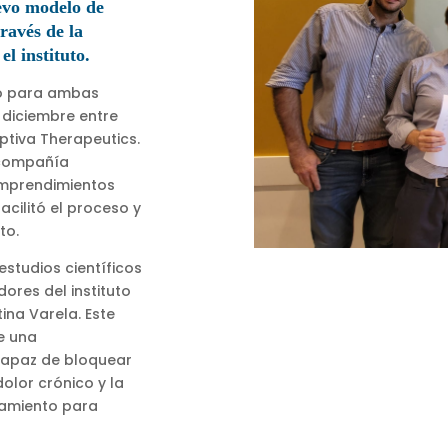
vo modelo de
ravés de la
el instituto.
co para ambas
 diciembre entre
eptiva Therapeutics.
 compañía
emprendimientos
acilitó el proceso y
to.
estudios científicos
ores del instituto
tina Varela. Este
de una
capaz de bloquear
olor crónico y la
tamiento para