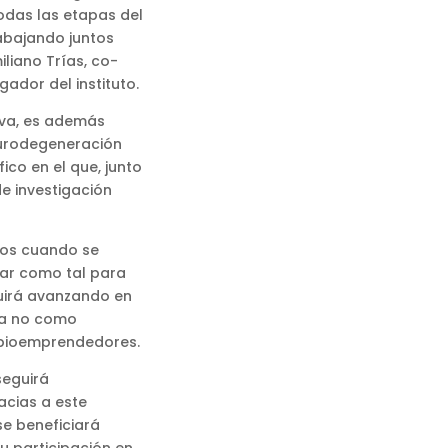
das las etapas del
abajando juntos
liano Trías, co-
gador del instituto.
iva, es además
eurodegeneración
fico en el que, junto
de investigación
ños cuando se
onar como tal para
guirá avanzando en
 ya no como
 bioemprendedores.
seguirá
acias a este
 se beneficiará