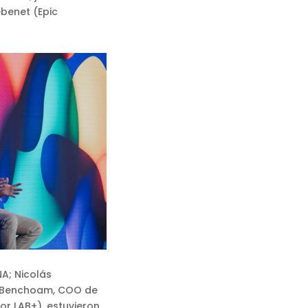
benet (Epic
A; Nicolás
 Benchoam, COO de
or LAB+), estuvieron