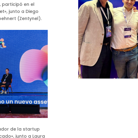
 participó en el
t», junto a Diego
ehnert (Zentynel).
ador de la startup
cado», junto a Laura